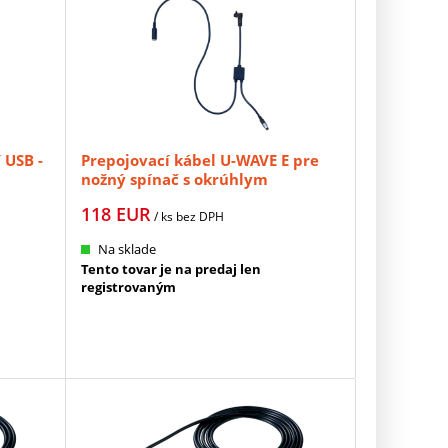
 USB -
Prepojovací kábel U-WAVE E pre
nožný spínač s okrúhlym
konektorom MITUTOYO
118
EUR
(02AZE140E)
/ ks
bez DPH
Na sklade
Tento tovar je na predaj len
registrovaným