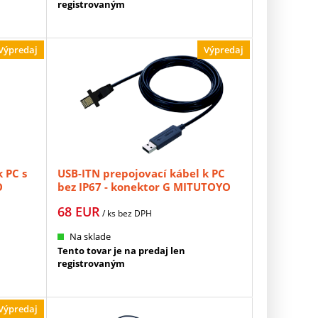
registrovaným
Výpredaj
Výpredaj
 PC s
USB-ITN prepojovací kábel k PC
O
bez IP67 - konektor G MITUTOYO
(06ADV380G)
68
EUR
/ ks
bez DPH
Na sklade
Tento tovar je na predaj len
registrovaným
Výpredaj