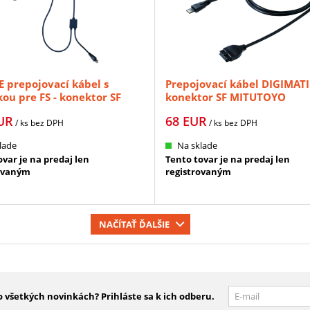
 prepojovací kábel s
Prepojovací kábel DIGIMATI
kou pre FS - konektor SF
konektor SF MITUTOYO
OYO (02AZG021)
(06AGL011)
UR
68
EUR
/ ks
bez DPH
/ ks
bez DPH
lade
Na sklade
var je na predaj len
Tento tovar je na predaj len
ovaným
registrovaným
NAČÍTAŤ ĎALŠIE
 všetkých novinkách? Prihláste sa k ich odberu.