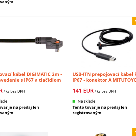
ovaným
ovací kábel DIGIMATIC 2m -
USB-ITN prepojovací kábel k
evedenie s IP67 a tlačidlom
IP67 - konektor A MITUTOY
MITUTOYO (05CZA663)
(06ADV380A)
R
141
EUR
/ ks
bez DPH
/ ks
bez DPH
lade
Na sklade
var je na predaj len
Tento tovar je na predaj len
ovaným
registrovaným