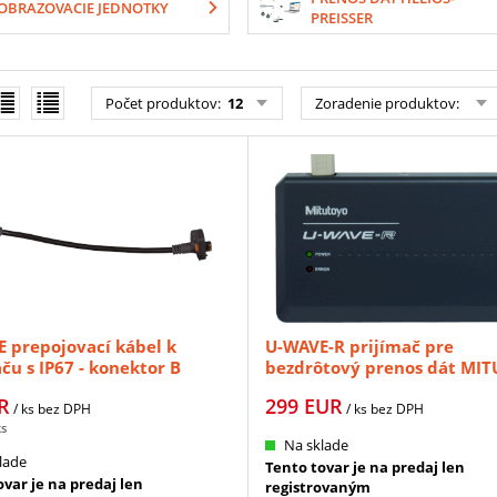
OBRAZOVACIE JEDNOTKY
PREISSER
Počet produktov
:
12
Zoradenie produktov
:
 prepojovací kábel k
U-WAVE-R prijímač pre
aču s IP67 - konektor B
bezdrôtový prenos dát MI
OYO (02AZD790B)
(02AZD810D)
R
299
EUR
/ ks
bez DPH
/ ks
bez DPH
ks
Na sklade
lade
Tento tovar je na predaj len
var je na predaj len
registrovaným