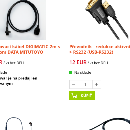
ovací kábel DIGIMATIC 2m s
Převodník - redukce aktivní
dlom DATA MITUTOYO
> RS232 (USB-RS232)
0)
R
12
EUR
/ ks
bez DPH
/ ks
bez DPH
lade
Na sklade
var je na predaj len
ovaným
KÚPIŤ