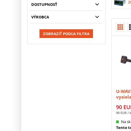
Z
DOSTUPNOSŤ
VÝROBCA
ZOBRAZIŤ PODĽA FILTRA
U-WAVE
vysiel
MITUT
90
EU
90
EUR
/ 
Na sk
Tento to