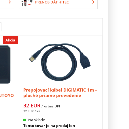
PRENOS DÁT HITEC
Akcia
Prepojovací kábel DIGIMATIC 1m -
TUTOYO
ploché priame prevedenie
MITUTOYO (905338)
32
EUR
/ ks
bez DPH
32
EUR
/ ks
Na sklade
Tento tovar je na predaj len