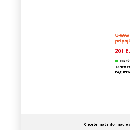
U-WAVE
prípoj
MITUT
201
E
Na sk
Tento to
registr
Chcete mať informácie o