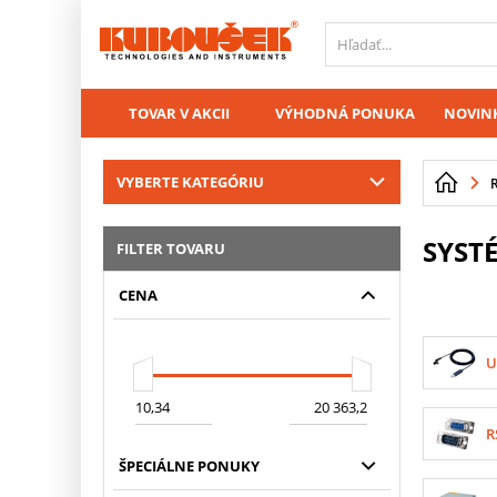
PŘESKOČIT NAVIGACI
TOVAR V AKCII
VÝHODNÁ PONUKA
NOVINK
VYBERTE KATEGÓRIU
SYST
FILTER TOVARU
CENA
U
R
ŠPECIÁLNE PONUKY