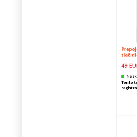
Prepoj
tlači
(95915
49
EU
Na sk
Tento to
registr