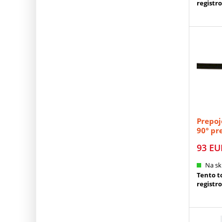
registr
Prepoj
90° pr
DATA 
93
EU
Na sk
Tento to
registr