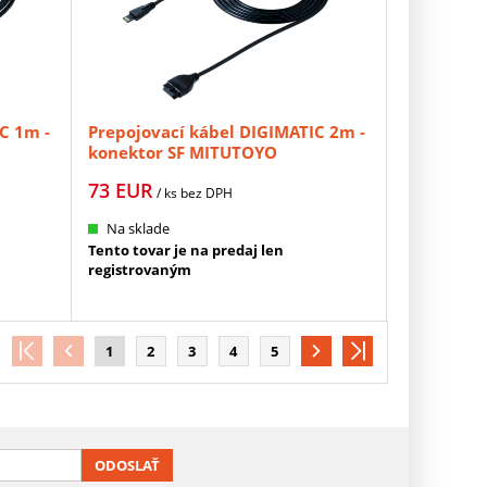
C 1m -
Prepojovací kábel DIGIMATIC 2m -
konektor SF MITUTOYO
(06AGL021)
73
EUR
/ ks
bez DPH
Na sklade
Tento tovar je na predaj len
registrovaným
1
2
3
4
5
ODOSLAŤ