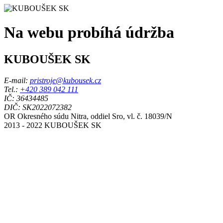
Na webu probíhá údržba
KUBOUŠEK SK
E-mail:
pristroje@kubousek.cz
Tel.:
+420 389 042 111
IČ: 36434485
DIČ: SK2022072382
OR Okresného súdu Nitra, oddiel Sro, vl. č. 18039/N
2013 - 2022 KUBOUŠEK SK