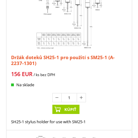
Držák doteků SH25-1 pro použití s SM25-1 (A-
2237-1301)
156
EUR
/ ks
bez DPH
Na sklade
KÚPIŤ
SH25-1 stylus holder for use with SM25-1