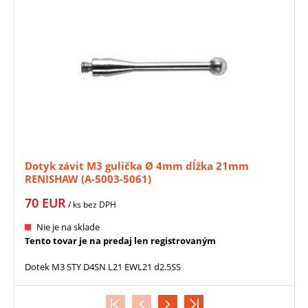
Dotyk závit M3 gulička Ø 4mm dĺžka 21mm
RENISHAW (A-5003-5061)
70
EUR
/ ks
bez DPH
Nie je na sklade
Tento tovar je na predaj len registrovaným
Dotek M3 STY D4SN L21 EWL21 d2.5SS