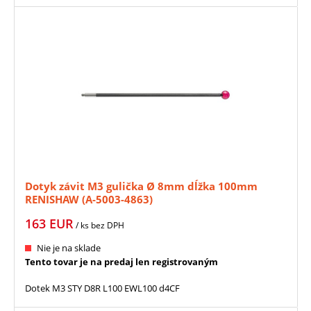
Dotyk závit M3 gulička Ø 8mm dĺžka 100mm
RENISHAW (A-5003-4863)
163
EUR
/ ks
bez DPH
Nie je na sklade
Tento tovar je na predaj len registrovaným
Dotek M3 STY D8R L100 EWL100 d4CF