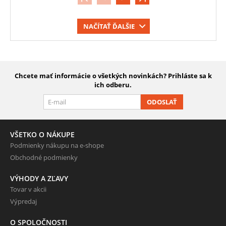
NAČÍTAŤ ĎALŠIE
Chcete mať informácie o všetkých novinkách? Prihláste sa k
ich odberu.
ODOSLAŤ
VŠETKO O NÁKUPE
Podmienky nákupu na e-shope
Obchodné podmienky
VÝHODY A ZĽAVY
Tovar v akcii
Výpredaj
O SPOLOČNOSTI