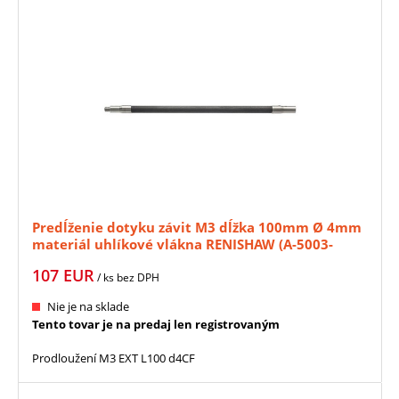
Predĺženie dotyku závit M3 dĺžka 100mm Ø 4mm
materiál uhlíkové vlákna RENISHAW (A-5003-
4865)
107
EUR
/ ks
bez DPH
Nie je na sklade
Tento tovar je na predaj len registrovaným
Prodloužení M3 EXT L100 d4CF