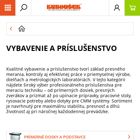
PŘESKOČIT NAVIGACI
VYBAVENIE A PRÍSLUŠENSTVO
Kvalitné vybavenie a príslušenstvo tvorí základ presného
merania, kontroly aj efektívnej práce v priemyselnej výrobe,
dielňach a metrologických laboratóriách. V tejto kategórii
nájdete široký výber profesionálneho príslušenstva pre
meraciu techniku ​​– od prímerných dosiek, presných
zverákov a prizmat až po upínacie prípravky, pracovné stoly,
rysovacie potreby alebo dotyky pre CMM systémy. Sortiment
je navrhnutý pre maximálnu stabilitu, presnosť a dlhú
životnosť aj pri náročnej každodennej prevádzke.
PRÍMERNÉ DOSKY A PODSTAVCE