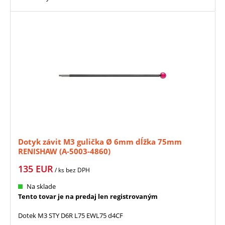
Dotyk závit M3 gulička Ø 6mm dĺžka 75mm
RENISHAW (A-5003-4860)
135
EUR
/ ks
bez DPH
Na sklade
Tento tovar je na predaj len registrovaným
Dotek M3 STY D6R L75 EWL75 d4CF