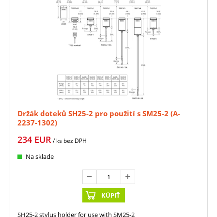
Držák doteků SH25-2 pro použití s SM25-2 (A-
2237-1302)
234
EUR
/ ks
bez DPH
Na sklade
KÚPIŤ
SH25-2 stylus holder for use with SM25-2