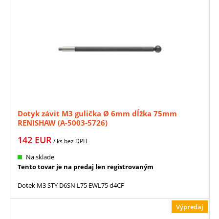
Dotyk závit M3 gulička Ø 6mm dĺžka 75mm
RENISHAW (A-5003-5726)
142
EUR
/ ks
bez DPH
Na sklade
Tento tovar je na predaj len registrovaným
Dotek M3 STY D6SN L75 EWL75 d4CF
Výpredaj