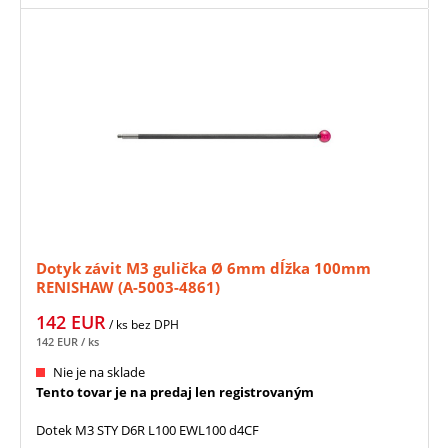
Dotyk závit M3 gulička Ø 6mm dĺžka 100mm
RENISHAW (A-5003-4861)
142
EUR
/ ks
bez DPH
142
EUR
/ ks
Nie je na sklade
Tento tovar je na predaj len registrovaným
Dotek M3 STY D6R L100 EWL100 d4CF