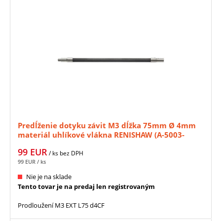
Predĺženie dotyku závit M3 dĺžka 75mm Ø 4mm
materiál uhlíkové vlákna RENISHAW (A-5003-
4864)
99
EUR
/ ks
bez DPH
99
EUR
/ ks
Nie je na sklade
Tento tovar je na predaj len registrovaným
Prodloužení M3 EXT L75 d4CF