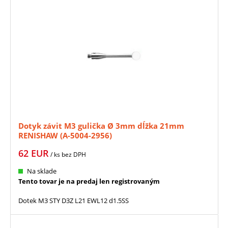
Dotyk závit M3 gulička Ø 3mm dĺžka 21mm
RENISHAW (A-5004-2956)
62
EUR
/ ks
bez DPH
Na sklade
Tento tovar je na predaj len registrovaným
Dotek M3 STY D3Z L21 EWL12 d1.5SS