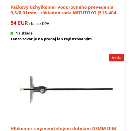
Páčkový úchylkomer vodorovného prevedenia
0,8/0,01mm - základná sada MITUTOYO (513-404-
10E)
84
EUR
/ ks
bez DPH
Na sklade
Tento tovar je na predaj len registrovaným
Akcia
Hĺbkomer s vymeniteľnými dotykmi DEMM DIGI