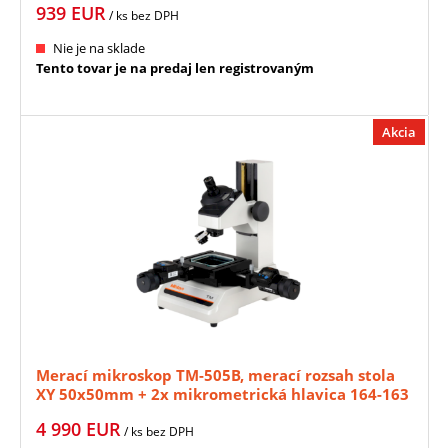
939
EUR
/ ks
bez DPH
Nie je na sklade
Tento tovar je na predaj len registrovaným
Akcia
Merací mikroskop TM-505B, merací rozsah stola
XY 50x50mm + 2x mikrometrická hlavica 164-163
MITUTOYO (SET TM505)
4 990
EUR
/ ks
bez DPH