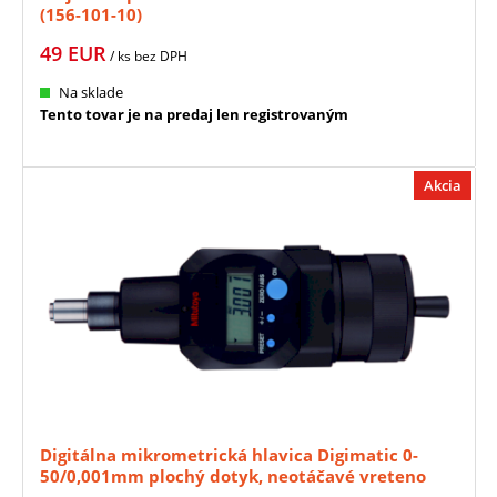
(156-101-10)
49
EUR
/ ks
bez DPH
Na sklade
Tento tovar je na predaj len registrovaným
Akcia
Digitálna mikrometrická hlavica Digimatic 0-
50/0,001mm plochý dotyk, neotáčavé vreteno
MITUTOYO (164-163)