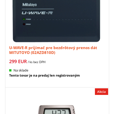
U-WAVE-R prijímač pre bezdrôtový prenos dát
MITUTOYO (02AZD810D)
299
EUR
/ ks
bez DPH
Na sklade
Tento tovar je na predaj len registrovaným
Akcia