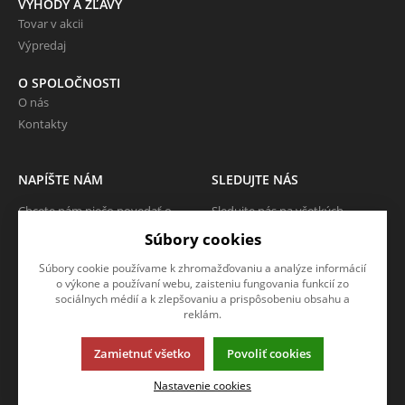
VÝHODY A ZĽAVY
Tovar v akcii
Výpredaj
O SPOLOČNOSTI
O nás
Kontakty
NAPÍŠTE NÁM
SLEDUJTE NÁS
Chcete nám niečo povedať o
Sledujte nás na všetkých
našich produktoch alebo e-
sociálnych sieťach, nech Vám nič
Súbory cookies
shope? Neváhajte napísať.
neunikne!
Súbory cookie používame k zhromažďovaniu a analýze informácií
CHCEM NAPÍSAŤ SPRÁVU
o výkone a používaní webu, zaisteniu fungovania funkcií zo
sociálnych médií a k zlepšovaniu a prispôsobeniu obsahu a
reklám.
Zamietnuť všetko
Povoliť cookies
Táto stránka používa súbory cookies. Kliknite pre viac informácií.
Nastavenie cookies
© 2013-2026 KUBOUŠEK SK
K2 e-shop - Prvý e-shop, ktorý dokáže riadiť celú vašu firmu.