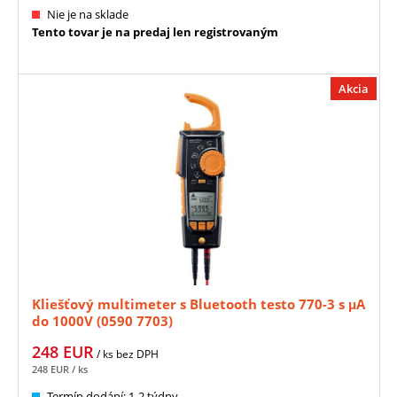
Nie je na sklade
Tento tovar je na predaj len registrovaným
Akcia
Kliešťový multimeter s Bluetooth testo 770-3 s μA
do 1000V (0590 7703)
248
EUR
/ ks
bez DPH
248
EUR
/ ks
Termín dodání: 1-2 týdny