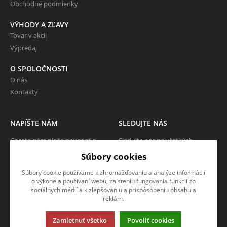
Obchodné podmienky
VÝHODY A ZĽAVY
Tovar v akcii
Výpredaj
O SPOLOČNOSTI
O nás
Kontakty
NAPÍŠTE NÁM
SLEDUJTE NÁS
Chcete nám niečo povedať o
Sledujte nás na všetkých
našich produktoch alebo e-
sociálnych sieťach, nech Vám nič
Súbory cookies
shope? Neváhajte napísať.
neunikne!
Súbory cookie používame k zhromažďovaniu a analýze informácií
CHCEM NAPÍSAŤ SPRÁVU
o výkone a používaní webu, zaisteniu fungovania funkcií zo
sociálnych médií a k zlepšovaniu a prispôsobeniu obsahu a
reklám.
Zamietnuť všetko
Povoliť cookies
Táto stránka používa súbory cookies. Kliknite pre viac informácií.