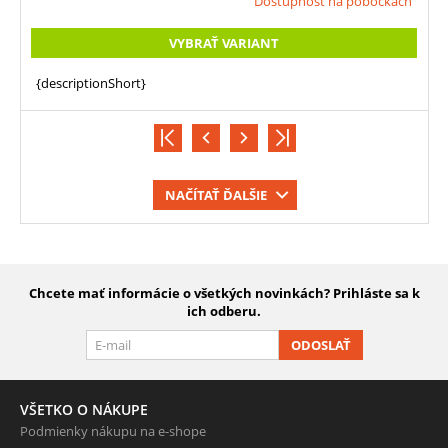
Dostupnosť na pobočkách
VYBRAŤ VARIANT
{descriptionShort}
NAČÍTAŤ ĎALŠIE
Chcete mať informácie o všetkých novinkách? Prihláste sa k
ich odberu.
ODOSLAŤ
VŠETKO O NÁKUPE
Podmienky nákupu na e-shope