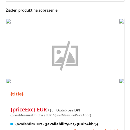
Žiaden produkt na zobrazenie
{title}
{priceExc}
EUR
/ {unitAbbr}
bez DPH
{priceMeasureUnitExc}
EUR
/ {unitMeasurePriceAbbr}
{availabilityText}
({availabilityPcs} {unitAbbr})