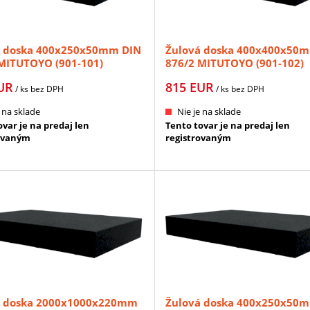
á doska 400x250x50mm DIN
Žulová doska 400x400x50
MITUTOYO (901-101)
876/2 MITUTOYO (901-102)
UR
815
EUR
/ ks
bez DPH
/ ks
bez DPH
 na sklade
Nie je na sklade
var je na predaj len
Tento tovar je na predaj len
ovaným
registrovaným
á doska 2000x1000x220mm
Žulová doska 400x250x50