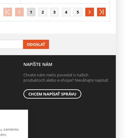
1
2
3
4
5
ODOSLAŤ
NAPÍŠTE NÁM
Chcete nám niečo povedať o našich
produktoch alebo e-shope? Neváhajte napísať.
CHCEM NAPÍSAŤ SPRÁVU
, zaisteniu
lám.