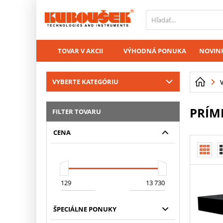
PŘESKOČIT NAVIGACI
TOVAR V AKCII
VÝHODNÁ PONUKA
NOVINK
VYBERTE KATEGÓRIU
PRÍM
FILTER TOVARU
CENA
ŠPECIÁLNE PONUKY