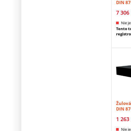
DIN 87
7 306
Nie je
Tento to
registr
Žulov
DIN 87
1 263
Nie je