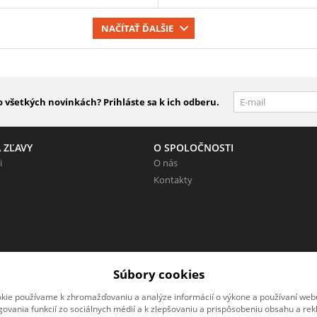
NAČÍTAŤ ĎALŠIE
 všetkých novinkách? Prihláste sa k ich odberu.
 ZĽAVY
O SPOLOČNOSTI
i
O nás
Kontakty
eunikne!
Súbory cookies
kie používame k zhromažďovaniu a analýze informácií o výkone a používaní webu
govania funkcií zo sociálnych médií a k zlepšovaniu a prispôsobeniu obsahu a rek