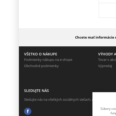
Chcete mať informácie o
VŠETKO O NÁKUPE
VÝHODY A
Podmienky nákupu na e-shope
Tovar v akci
Obchodné podmienky
Výpredaj
SLEDUJTE NÁS
Sledujte nás na všetkých sociálnych sieťach, nech Vám nič n
Súbory coo
fun