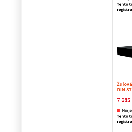
Tento to
registr
Žulov
DIN 87
7 685
Nie je
Tento to
registr