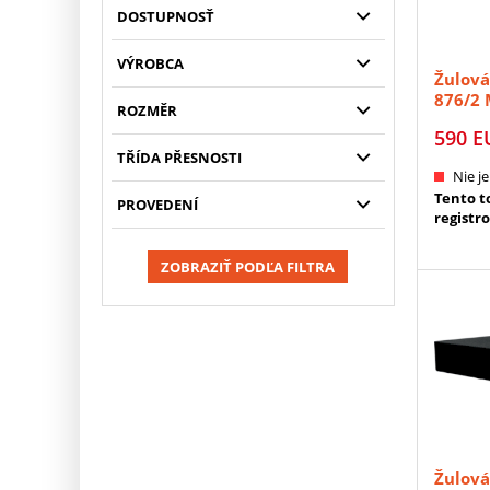
DOSTUPNOSŤ
VÝROBCA
Žulov
876/2 
ROZMĚR
590
E
TŘÍDA PŘESNOSTI
Nie je
Tento to
PROVEDENÍ
registr
ZOBRAZIŤ PODĽA FILTRA
Žulov