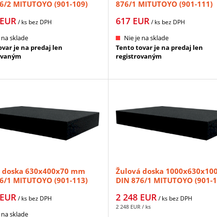
6/2 MITUTOYO (901-109)
876/1 MITUTOYO (901-111)
EUR
617
EUR
/ ks
bez DPH
/ ks
bez DPH
 na sklade
Nie je na sklade
var je na predaj len
Tento tovar je na predaj len
ovaným
registrovaným
á doska 630x400x70 mm
Žulová doska 1000x630x1
6/1 MITUTOYO (901-113)
DIN 876/1 MITUTOYO (901-1
EUR
2 248
EUR
/ ks
bez DPH
/ ks
bez DPH
2 248
EUR
/ ks
 na sklade