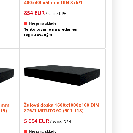
400x400x50mm DIN 876/1
MITUTOYO (901-112)
854
EUR
/ ks
bez DPH
Nie je na sklade
Tento tovar je na predaj len
registrovaným
00mm
Žulová doska 1600x1000x160 DIN
15)
876/1 MITUTOYO (901-118)
5 654
EUR
/ ks
bez DPH
Nie je na sklade