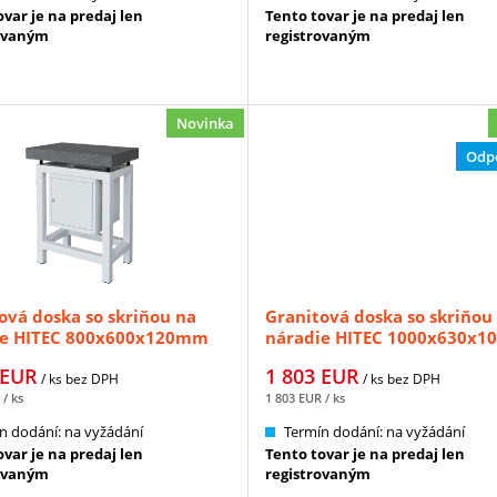
var je na predaj len
Tento tovar je na predaj len
ovaným
registrovaným
Novinka
Odp
ová doska so skriňou na
Granitová doska so skriňou
ie HITEC 800x600x120mm
náradie HITEC 1000x630x
6/0 (HT-553-051)
DIN 876/0 (HT-553-061)
EUR
1 803
EUR
/ ks
bez DPH
/ ks
bez DPH
/ ks
1 803
EUR
/ ks
n dodání: na vyžádání
Termín dodání: na vyžádání
var je na predaj len
Tento tovar je na predaj len
ovaným
registrovaným