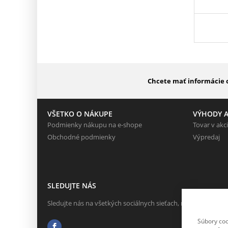
Chcete mať informácie o
VŠETKO O NÁKUPE
VÝHODY A
Podmienky nákupu na e-shope
Tovar v akci
Obchodné podmienky
Výpredaj
SLEDUJTE NÁS
Sledujte nás na všetkých sociálnych sieťach, nech Vám nič n
Súbory coo