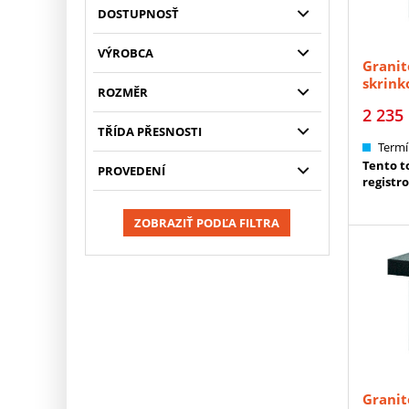
DOSTUPNOSŤ
VÝROBCA
Granit
skrin
ROZMĚR
DIN 87
2 235
TŘÍDA PŘESNOSTI
Termí
Tento to
PROVEDENÍ
registr
ZOBRAZIŤ PODĽA FILTRA
Granit