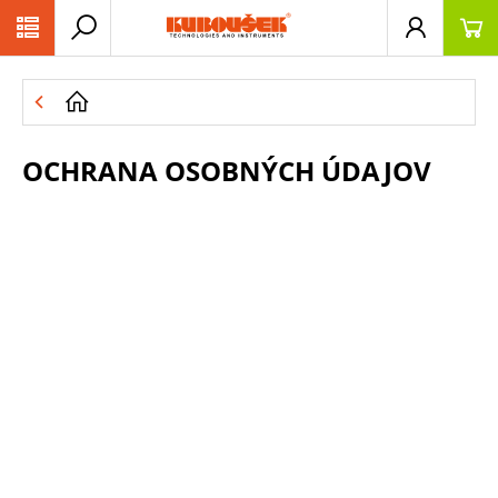
PŘESKOČIT NAVIGACI
OCHRANA OSOBNÝCH ÚDAJOV