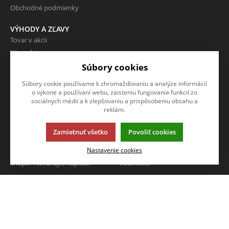
Obchodné podmienky
VÝHODY A ZĽAVY
Tovar v akcii
Výpredaj
Súbory cookies
O SPOLOČNOSTI
Súbory cookie používame k zhromažďovaniu a analýze informácií
O nás
o výkone a používaní webu, zaisteniu fungovania funkcií zo
Kontakty
sociálnych médií a k zlepšovaniu a prispôsobeniu obsahu a
reklám.
NAPÍŠTE NÁM
SLEDUJTE NÁS
Zamietnuť všetko
Povoliť cookies
Chcete nám niečo povedať o
Sledujte nás na všetkých
Nastavenie cookies
našich produktoch alebo e-
sociálnych sieťach, nech Vám nič
shope? Neváhajte napísať.
neunikne!
CHCEM NAPÍSAŤ SPRÁVU