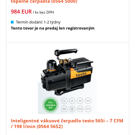
tepelné čerpadlá (0564 5000)
984
EUR
/ ks
bez DPH
Termín dodání: 1-2 týdny
Tento tovar je na predaj len registrovaným
Inteligentné vákuové čerpadlo testo 565i – 7 CFM
/ 198 l/min (0564 5652)