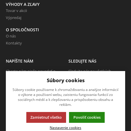
VÝHODY A ZĽAVY
Tovar v akcii
Výpredaj
O SPOLOČNOSTI
O nás
Kontakty
NAPÍŠTE NÁM
SLEDUJTE NÁS
Chcete nám niečo povedať o
Sledujte nás na všetkých
našich produktoch alebo e-
sociálnych sieťach, nech Vám nič
Súbory cookies
shope? Neváhajte napísať.
neunikne!
Súbory cookie používame k zhromažďovaniu a analýze informácií
CHCEM NAPÍSAŤ SPRÁVU
o výkone a používaní webu, zaisteniu fungovania funkcií zo
sociálnych médií a k zlepšovaniu a prispôsobeniu obsahu a
reklám.
Zamietnuť všetko
Povoliť cookies
Táto stránka používa súbory cookies. Kliknite pre viac informácií.
Nastavenie cookies
© 2013-2026 KUBOUŠEK SK