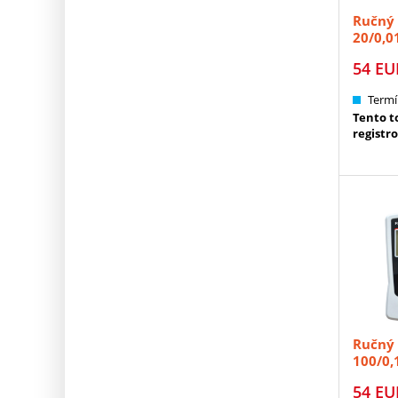
Ručný 
20/0,01
54
EU
Termí
Tento to
registr
Ručný 
100/0,1
54
EU