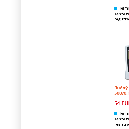
Termí
Tento to
registr
Ručný 
500/0,1
54
EU
Termí
Tento to
registr