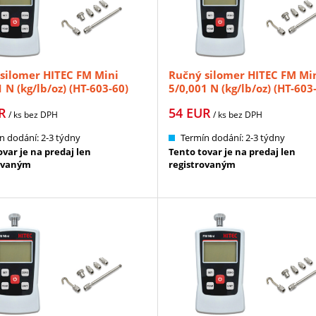
silomer HITEC FM Mini
Ručný silomer HITEC FM Mi
 N (kg/lb/oz) (HT-603-60)
5/0,001 N (kg/lb/oz) (HT-603
R
54
EUR
/ ks
bez DPH
/ ks
bez DPH
n dodání: 2-3 týdny
Termín dodání: 2-3 týdny
var je na predaj len
Tento tovar je na predaj len
ovaným
registrovaným