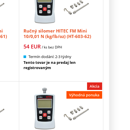
ni
Ručný silomer HITEC FM Mini
-61)
10/0,01 N (kg/lb/oz) (HT-603-62)
54
EUR
/ ks
bez DPH
Termín dodání: 2-3 týdny
Tento tovar je na predaj len
registrovaným
Akcia
Výhodná ponuka