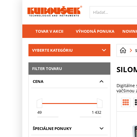
PŘESKOČIT NAVIGACI
TOVAR V AKCII
VÝHODNÁ PONUKA
NOVINK
VYBERTE KATEGÓRIU
SILO
FILTER TOVARU
CENA
Digitálne
väčšinou 
ŠPECIÁLNE PONUKY