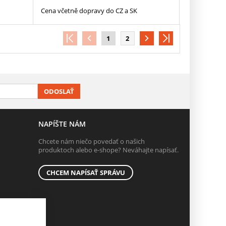
Cena včetně dopravy do CZ a SK
1
2
ODOSLAŤ
NAPÍŠTE NÁM
Chcete nám niečo povedať o našich
produktoch alebo e-shope? Neváhajte napísať.
CHCEM NAPÍSAŤ SPRÁVU