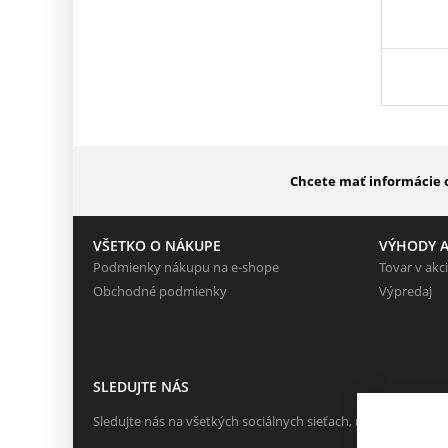
Chcete mať informácie o
VŠETKO O NÁKUPE
VÝHODY A
Podmienky nákupu na e-shope
Tovar v akci
Obchodné podmienky
Výpredaj
SLEDUJTE NÁS
Sledujte nás na všetkých sociálnych sieťach, nech Vám nič n