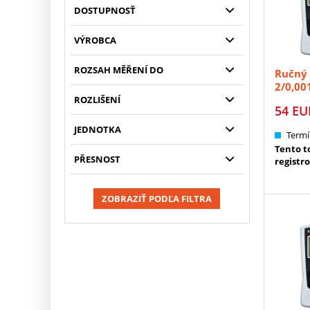
DOSTUPNOSŤ
VÝROBCA
ROZSAH MĚŘENÍ DO
Ručný 
2/0,001
ROZLIŠENÍ
54
EU
JEDNOTKA
Termí
Tento to
PŘESNOST
registr
ZOBRAZIŤ PODĽA FILTRA