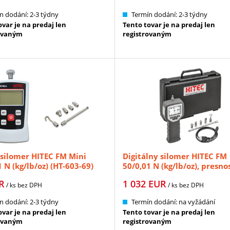
n dodání: 2-3 týdny
Termín dodání: 2-3 týdny
var je na predaj len
Tento tovar je na predaj len
ovaným
registrovaným
silomer HITEC FM Mini
Digitálny silomer HITEC FM
 N (kg/lb/oz) (HT-603-69)
50/0,01 N (kg/lb/oz), presno
0,2% (HT-603-003)
R
1 032
EUR
/ ks
bez DPH
/ ks
bez DPH
n dodání: 2-3 týdny
Termín dodání: na vyžádání
var je na predaj len
Tento tovar je na predaj len
ovaným
registrovaným