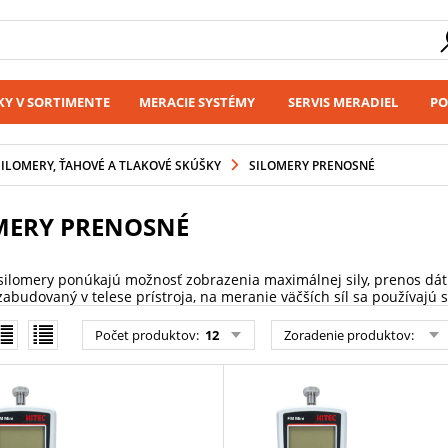
Y V SORTIMENTE
MERACIE SYSTÉMY
SERVIS MERADIEL
PO
SILOMERY, ŤAHOVÉ A TLAKOVÉ SKÚŠKY
SILOMERY PRENOSNÉ
MERY PRENOSNÉ
 silomery ponúkajú možnosť zobrazenia maximálnej sily, prenos dát
zabudovaný v telese prístroja, na meranie väčších síl sa používajú
Počet produktov
:
12
Zoradenie produktov
: