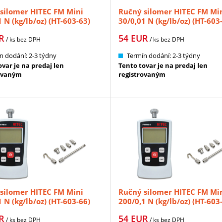
silomer HITEC FM Mini
Ručný silomer HITEC FM Mi
 N (kg/lb/oz) (HT-603-63)
30/0,01 N (kg/lb/oz) (HT-603
R
54
EUR
/ ks
bez DPH
/ ks
bez DPH
n dodání: 2-3 týdny
Termín dodání: 2-3 týdny
var je na predaj len
Tento tovar je na predaj len
ovaným
registrovaným
silomer HITEC FM Mini
Ručný silomer HITEC FM Mi
 N (kg/lb/oz) (HT-603-66)
200/0,1 N (kg/lb/oz) (HT-603
R
54
EUR
/ ks
bez DPH
/ ks
bez DPH