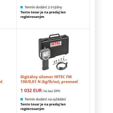
Termín dodání: 2-3 týdny
Tento tovar je na predaj len
registrovaným
Digitálny silomer HITEC FM
sť
100/0,01 N (kg/lb/oz), presnosť
0,2% (HT-603-004)
1 032
EUR
/ ks
bez DPH
Termín dodání: na vyžádání
Tento tovar je na predaj len
registrovaným