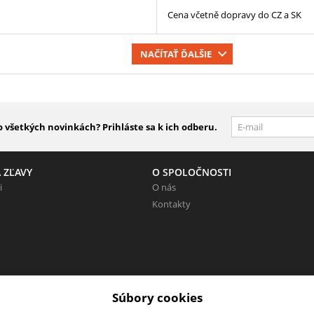
Cena včetně dopravy do CZ a SK
NAČÍTAŤ ĎALŠIE
 všetkých novinkách? Prihláste sa k ich odberu.
 ZĽAVY
O SPOLOČNOSTI
i
O nás
Kontakty
eunikne!
Súbory cookies