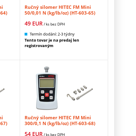
ni
Ručný silomer HITEC FM Mini
-64)
50/0,01 N (kg/lb/oz) (HT-603-65)
49
EUR
/ ks
bez DPH
Termín dodání: 2-3 týdny
Tento tovar je na predaj len
registrovaným
ni
Ručný silomer HITEC FM Mini
-67)
300/0,1 N (kg/lb/oz) (HT-603-68)
54
EUR
/ ks
bez DPH