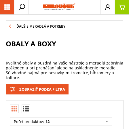
PŘESKOČIT NAVIGACI
ĎALŠIE MERADLÁ A POTREBY
OBALY A BOXY
Kvalitné obaly a puzdrá na Vaše nástroje a meradlá zabránia
poškodeniu pri prenášaní alebo na uskladnenie meradiel.
Sú vhodné najmä pre posuvky, mikrometre, hĺbkomery a
kalibre.
ZOBRAZIŤ PODĽA FILTRA
Počet produktov
:
12