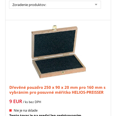
Zoradenie produktov
:
Dřevěné pouzdro 250 x 90 x 20 mm pro 160 mm s
vybráním pro posuvné měřítko HELIOS-PREISSER
(HE-0003217)
9
EUR
/ ks
bez DPH
Nie je na sklade
Tento tovar je na predaj len registrovaným