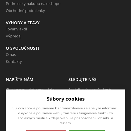
Podmienky nákupu na e-shope
Obchodné podmienky
VÝHODY A ZĽAVY
Tovar v akcii
Výpredaj
O SPOLOČNOSTI
O nás
Kontakty
NAPÍŠTE NÁM
SLEDUJTE NÁS
Chcete nám niečo povedať o
Sledujte nás na všetkých
našich produktoch alebo e-
sociálnych sieťach, nech Vám nič
Súbory cookies
shope? Neváhajte napísať.
neunikne!
Súbory cookie používame k zhromažďovaniu a analýze informácií
CHCEM NAPÍSAŤ SPRÁVU
o výkone a používaní webu, zaisteniu fungovania funkcií zo
sociálnych médií a k zlepšovaniu a prispôsobeniu obsahu a
reklám.