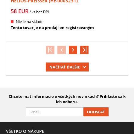
HELIOS-PREISSER (HE-0003231)
58
EUR
/ ks
bez DPH
Nie je na sklade
Tento tovar je na predaj len registrovaným
NAČÍTAŤ ĎALŠIE
Chcete mať informácie o všetkých novinkách? Prihláste sa k
ich odberu.
ODOSLAŤ
VŠETKO O NÁKUPE