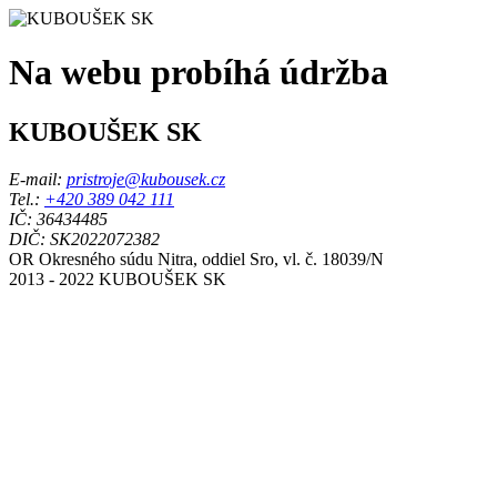
Na webu probíhá údržba
KUBOUŠEK SK
E-mail:
pristroje@kubousek.cz
Tel.:
+420 389 042 111
IČ: 36434485
DIČ: SK2022072382
OR Okresného súdu Nitra, oddiel Sro, vl. č. 18039/N
2013 - 2022 KUBOUŠEK SK