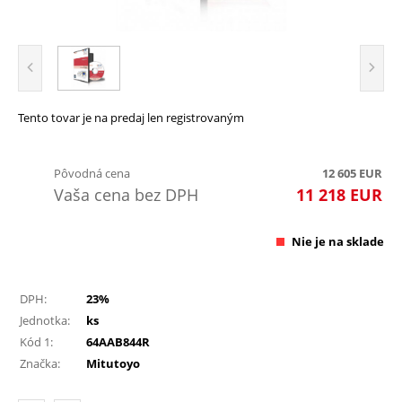
Tento tovar je na predaj len registrovaným
Pôvodná cena
12 605
EUR
Vaša cena bez DPH
11 218
EUR
Nie je na sklade
DPH:
23%
Jednotka:
ks
Kód 1:
64AAB844R
Značka:
Mitutoyo