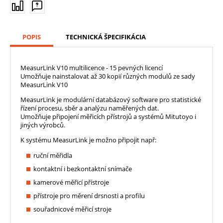
POPIS
TECHNICKÁ ŠPECIFIKÁCIA
MeasurLink V10 multilicence - 15 pevných licencí
Umožňuje nainstalovat až 30 kopií různých modulů ze sady
MeasurLink V10
MeasurLink je modulární databázový software pro statistické
řízení procesu, sběr a analýzu naměřených dat.
Umožňuje připojení měřicích přístrojů a systémů Mitutoyo i
jiných výrobců.
K systému MeasurLink je možno připojit např:
ruční měřidla
kontaktní i bezkontaktní snímače
kamerové měřicí přístroje
přístroje pro měrení drsnosti a profilu
souřadnicové měřicí stroje