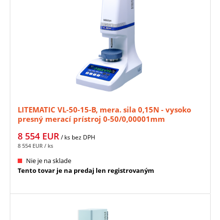
LITEMATIC VL-50-15-B, mera. sila 0,15N - vysoko
presný merací prístroj 0-50/0,00001mm
MITUTOYO (318-222-10D)
8 554
EUR
/ ks
bez DPH
8 554
EUR
/ ks
Nie je na sklade
Tento tovar je na predaj len registrovaným