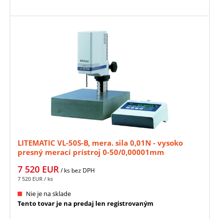
LITEMATIC VL-50S-B, mera. sila 0,01N - vysoko
presný merací prístroj 0-50/0,00001mm
MITUTOYO (318-226-10D)
7 520
EUR
/ ks
bez DPH
7 520
EUR
/ ks
Nie je na sklade
Tento tovar je na predaj len registrovaným