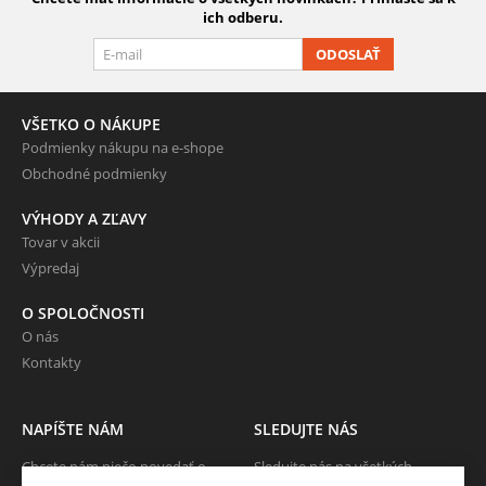
ich odberu.
ODOSLAŤ
VŠETKO O NÁKUPE
Podmienky nákupu na e-shope
Obchodné podmienky
VÝHODY A ZĽAVY
Tovar v akcii
Výpredaj
O SPOLOČNOSTI
O nás
Kontakty
NAPÍŠTE NÁM
SLEDUJTE NÁS
Chcete nám niečo povedať o
Sledujte nás na všetkých
našich produktoch alebo e-
sociálnych sieťach, nech Vám nič