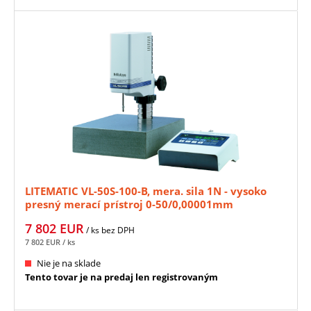
LITEMATIC VL-50S-100-B, mera. sila 1N - vysoko
presný merací prístroj 0-50/0,00001mm
MITUTOYO (318-228-10D)
7 802
EUR
/ ks
bez DPH
7 802
EUR
/ ks
Nie je na sklade
Tento tovar je na predaj len registrovaným