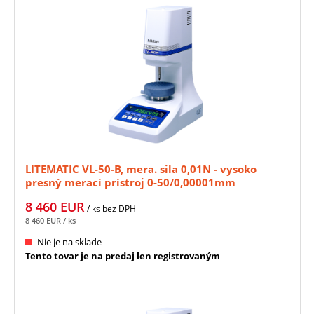
LITEMATIC VL-50-B, mera. sila 0,01N - vysoko
presný merací prístroj 0-50/0,00001mm
MITUTOYO (318-221-10D)
8 460
EUR
/ ks
bez DPH
8 460
EUR
/ ks
Nie je na sklade
Tento tovar je na predaj len registrovaným