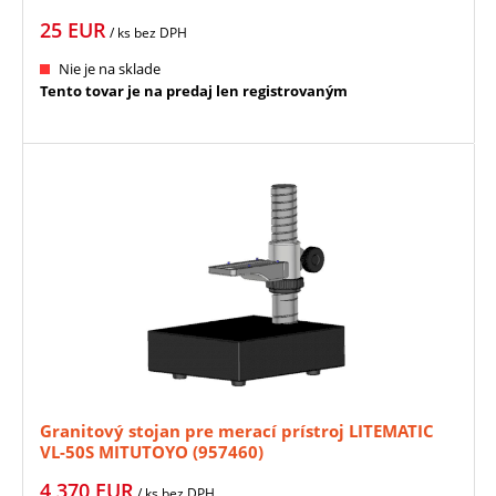
25
EUR
/ ks
bez DPH
Nie je na sklade
Tento tovar je na predaj len registrovaným
Granitový stojan pre merací prístroj LITEMATIC
VL-50S MITUTOYO (957460)
4 370
EUR
/ ks
bez DPH