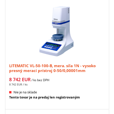
LITEMATIC VL-50-100-B, mera. sila 1N - vysoko
presný merací prístroj 0-50/0,00001mm
MITUTOYO (318-223-10D)
8 742
EUR
/ ks
bez DPH
8 742
EUR
/ ks
Nie je na sklade
Tento tovar je na predaj len registrovaným