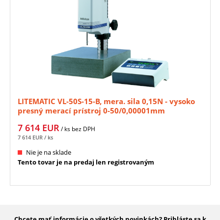
LITEMATIC VL-50S-15-B, mera. sila 0,15N - vysoko
presný merací prístroj 0-50/0,00001mm
MITUTOYO (318-227-10D)
7 614
EUR
/ ks
bez DPH
7 614
EUR
/ ks
Nie je na sklade
Tento tovar je na predaj len registrovaným
Chcete mať informácie o všetkých novinkách? Prihláste sa k