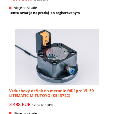
Nie je na sklade
Tento tovar je na predaj len registrovaným
Vzduchový držiak na meranie fólií pre VL-50
LITEMATIC MITUTOYO (K543722)
3 488
EUR
/ sada
bez DPH
Nie je na sklade