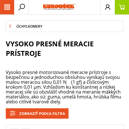
PŘESKOČIT NAVIGACI
ÚCHYLKOMERY
VYSOKO PRESNÉ MERACIE
PRÍSTROJE
Vysoko presné motorizované meracie prístroje s
bezpečnou a jednoduchou obsluhou vynikajú svojou
malou meracou silou 0,01 N (1 gf) a číslicovým
krokom 0,01 µm. Vzhľadom ku konštantnej a nízkej
meracej sile sú obzvlášť vhodné na meranie mäkkých
materiálov, ako sú: guma, umelá hmota, hrúbka filmu
alebo citlivé tvarové diely.
ZOBRAZIŤ PODĽA FILTRA