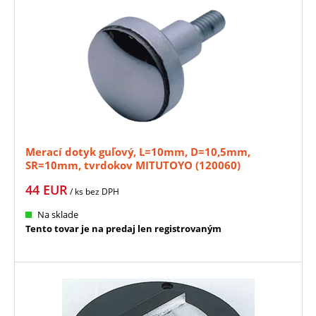
Merací dotyk guľový, L=10mm, D=10,5mm,
SR=10mm, tvrdokov MITUTOYO (120060)
44
EUR
/ ks
bez DPH
Na sklade
Tento tovar je na predaj len registrovaným