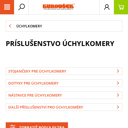
PŘESKOČIT NAVIGACI
ÚCHYLKOMERY
PRÍSLUŠENSTVO ÚCHYLKOMERY
STOJANČEKY PRE ÚCHYLKOMERY
DOTYKY PRE ÚCHYLKOMERY
NÁSTAVCE PRE ÚCHYLKOMERY
DALŠÍ PŘÍSLUŠENSTVÍ PRO ÚCHYLKOMĚRY
ZOBRAZIŤ PODĽA FILTRA