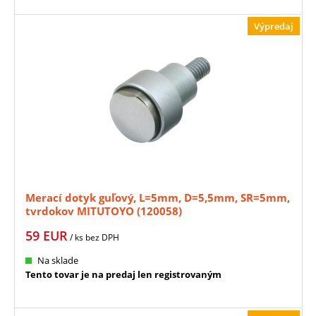
Výpredaj
Merací dotyk guľový, L=5mm, D=5,5mm, SR=5mm,
tvrdokov MITUTOYO (120058)
59
EUR
/ ks
bez DPH
Na sklade
Tento tovar je na predaj len registrovaným