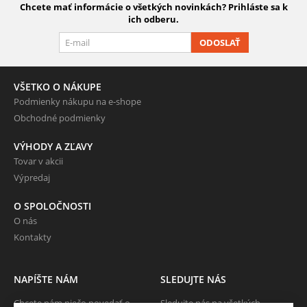
Chcete mať informácie o všetkých novinkách? Prihláste sa k
ich odberu.
ODOSLAŤ
VŠETKO O NÁKUPE
Podmienky nákupu na e-shope
Obchodné podmienky
VÝHODY A ZĽAVY
Tovar v akcii
Výpredaj
O SPOLOČNOSTI
O nás
Kontakty
NAPÍŠTE NÁM
SLEDUJTE NÁS
Chcete nám niečo povedať o
Sledujte nás na všetkých