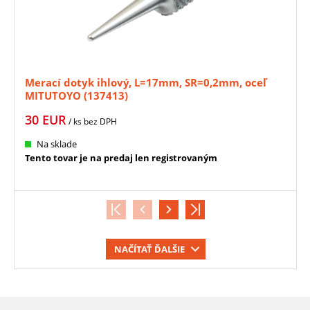
Merací dotyk ihlový, L=17mm, SR=0,2mm, oceľ
MITUTOYO (137413)
30
EUR
/ ks
bez DPH
Na sklade
Tento tovar je na predaj len registrovaným
NAČÍTAŤ ĎALŠIE