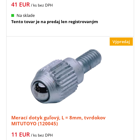
41
EUR
/ ks
bez DPH
Na sklade
Tento tovar je na predaj len registrovaným
Výpredaj
Merací dotyk guľový, L = 8mm, tvrdokov
MITUTOYO (120045)
11
EUR
/ ks
bez DPH