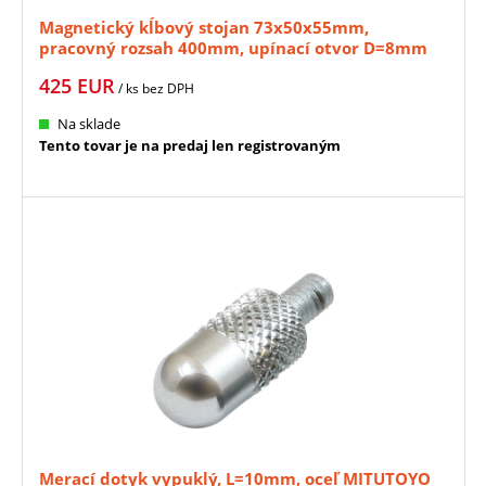
Magnetický kĺbový stojan 73x50x55mm,
pracovný rozsah 400mm, upínací otvor D=8mm
MITUTOYO (011360)
425
EUR
/ ks
bez DPH
Na sklade
Tento tovar je na predaj len registrovaným
Merací dotyk vypuklý, L=10mm, oceľ MITUTOYO