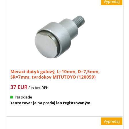
Výpredaj
Merací dotyk guľový, L=10mm, D=7,5mm,
SR=7mm, tvrdokov MITUTOYO (120059)
37
EUR
/ ks
bez DPH
Na sklade
Tento tovar je na predaj len registrovaným
Výpredaj