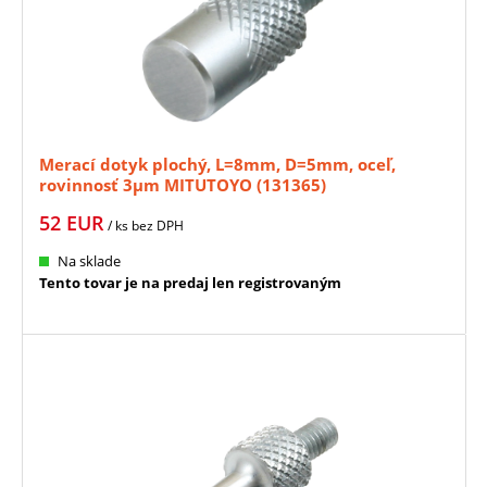
Merací dotyk plochý, L=8mm, D=5mm, oceľ,
rovinnosť 3µm MITUTOYO (131365)
52
EUR
/ ks
bez DPH
Na sklade
Tento tovar je na predaj len registrovaným