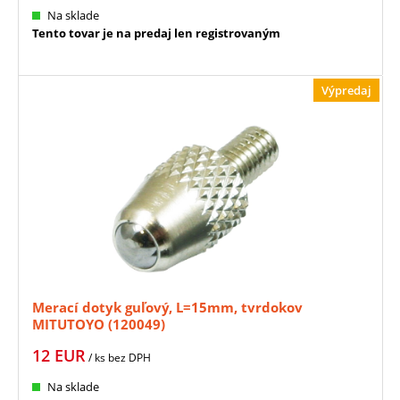
Na sklade
Tento tovar je na predaj len registrovaným
Výpredaj
Merací dotyk guľový, L=15mm, tvrdokov
MITUTOYO (120049)
12
EUR
/ ks
bez DPH
Na sklade