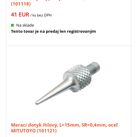
(101118)
41
EUR
/ ks
bez DPH
Na sklade
Tento tovar je na predaj len registrovaným
Merací dotyk ihlový, L=15mm, SR=0,4mm, oceľ
MITUTOYO (101121)