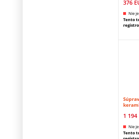
376
E
Nie je
Tento to
registr
Súprav
kerami
merítok
1 194
MITUTO
Nie je
Tento to
registr