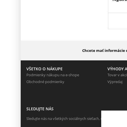
Chcete mať informácie o
VŠETKO O NÁKUPE
VÝHODY A
Podmienky nákupu na e-shope
Tovar v akci
Obchodné podmienky
Výpredaj
SLEDUJTE NÁS
Sledujte nás na všetkých sociálnych sieťach, nech Vám nič n