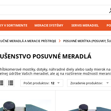
Y V SORTIMENTE
MERACIE SYSTÉMY
SERVIS MERADIEL
PO
RUČNÉ MERADLÁ A MERACIE PRÍSTROJE
POSUVNÉ MERÍTKA (POSUVKY, ŠU
LUŠENSTVO POSUVNÉ MERADLÁ
 hĺbkomerové mostíky, dotyky, náhradné diely alebo sady mierok na
elnej údržbe Vašich meradiel, ale aj na rozšírenie možností merani
Počet produktov
:
12
Zoradenie produktov
: