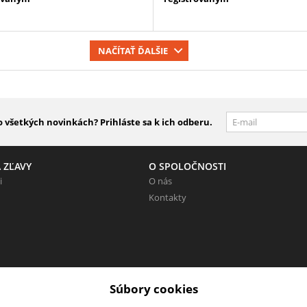
NAČÍTAŤ ĎALŠIE
 všetkých novinkách? Prihláste sa k ich odberu.
 ZĽAVY
O SPOLOČNOSTI
i
O nás
Kontakty
eunikne!
Súbory cookies