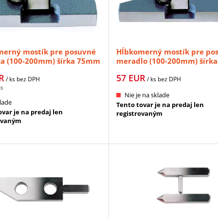
erný mostík pre posuvné
Hĺbkomerný mostík pre po
a (100-200mm) šírka 75mm
meradlo (100-200mm) šírka
OYO (050083-10)
100mm MITUTOYO (050084-
R
57
EUR
/ ks
bez DPH
/ ks
bez DPH
ks
Nie je na sklade
lade
Tento tovar je na predaj len
var je na predaj len
registrovaným
ovaným