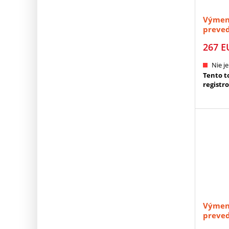
Výmenn
preved
pár) M
267
E
Nie je
Tento to
registr
Výmenn
preved
pár) M