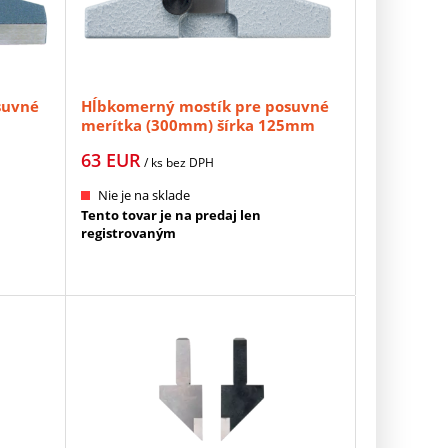
suvné
Hĺbkomerný mostík pre posuvné
merítka (300mm) šírka 125mm
10)
MITUTOYO (050085-10)
63
EUR
/ ks
bez DPH
Nie je na sklade
Tento tovar je na predaj len
registrovaným