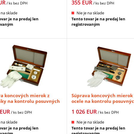
UR
355
EUR
/ ks
bez DPH
/ ks
bez DPH
 na sklade
Nie je na sklade
var je na predaj len
Tento tovar je na predaj len
ovaným
registrovaným
a koncových mierok z
Súprava koncových mierok 
ky na kontrolu posuvných
ocele na kontrolu posuvný
 - 4ks + 2 krúžky, tr.pr. 1
merítok - 4ks + 2 krúžky +
EUR
1 026
EUR
YO (516-150-10)
valčeková mierka, tr.pr. 1
/ ks
bez DPH
/ ks
bez DPH
MITUTOYO (516-526-10)
 na sklade
Nie je na sklade
var je na predaj len
Tento tovar je na predaj len
ovaným
registrovaným