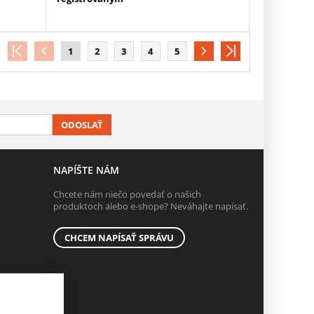
1
2
3
4
5
ODOSLAŤ
NAPÍŠTE NÁM
Chcete nám niečo povedať o našich
produktoch alebo e-shope? Neváhajte napísať.
CHCEM NAPÍSAŤ SPRÁVU