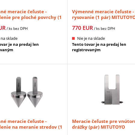
é meracie čeľuste -
Výmenné meracie čeľuste -
enie pre ploché povrchy (1
rysovanie (1 pár) MITUTOY
ITUTOYO (07CZA044)
(07CZA055)
UR
770
EUR
/ ks
bez DPH
/ ks
bez DPH
 na sklade
Nie je na sklade
var je na predaj len
Tento tovar je na predaj len
ovaným
registrovaným
é meracie čeľuste -
Meracie čeľuste pre vnútor
enie na meranie stredov (1
drážky (pár) MITUTOYO
ITUTOYO (07CZA057)
(07CZA058)