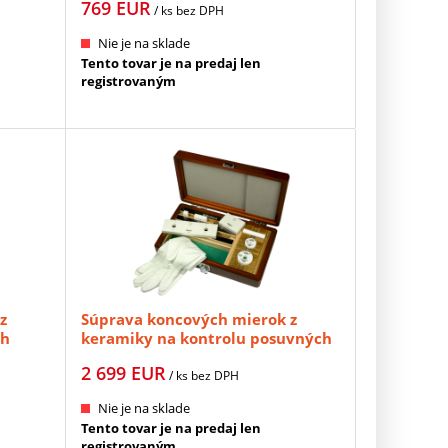
769
EUR
MITUTOYO (516-124-10)
/ ks
bez DPH
Nie je na sklade
Tento tovar je na predaj len
registrovaným
z
Súprava koncových mierok z
ch
keramiky na kontrolu posuvných
merítok - 4ks + 2 krúžky, tr.pr. 1
2 699
EUR
MITUTOYO (516-566-10)
/ ks
bez DPH
Nie je na sklade
Tento tovar je na predaj len
registrovaným