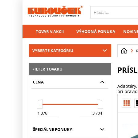
PŘESKOČIT NAVIGACI
TOVAR V AKCII
VÝHODNÁ PONUKA
NOVINK
VYBERTE KATEGÓRIU
PRÍS
FILTER TOVARU
CENA
Adaptéry,
pri pravid
ŠPECIÁLNE PONUKY