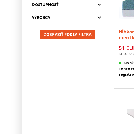
DOSTUPNOSŤ
VÝROBCA
Hĺbkom
ZOBRAZIŤ PODĽA FILTRA
merítk
MITUT
51
EU
51
EUR
/ 
Na sk
Tento to
registr