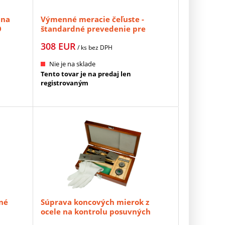
 na
Výmenné meracie čeľuste -
O
štandardné prevedenie pre
ploché povrchy (1 pár) MITUTOYO
308
EUR
(07CZA056)
/ ks
bez DPH
Nie je na sklade
Tento tovar je na predaj len
registrovaným
né
Súprava koncových mierok z
ocele na kontrolu posuvných
merítok - 3ks + 2 krúžky, tr.pr. 1